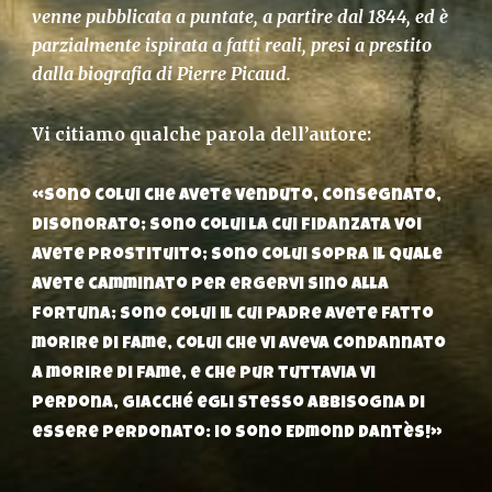
venne pubblicata a puntate, a partire dal 1844, ed è
parzialmente ispirata a fatti reali, presi a prestito
dalla biografia di Pierre Picaud.
Vi citiamo qualche parola dell’autore:
«Sono colui che avete venduto, consegnato,
disonorato; sono colui la cui fidanzata voi
avete prostituito; sono colui sopra il quale
avete camminato per ergervi sino alla
fortuna; sono colui il cui padre avete fatto
morire di fame, colui che vi aveva condannato
a morire di fame, e che pur tuttavia vi
perdona, giacché egli stesso abbisogna di
essere perdonato: io sono Edmond Dantès!»