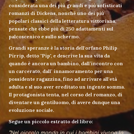
considerata una dei più grandi e più sofisticati
romanzi di Dickens, nonché uno dei più
popolari classici della letteratura vittoriana,
pensate che ebbe più di 250 adattamenti sul
palcoscenico e sullo schermo.
Grandi speranze è la storia dell'orfano Philip
Pirrip, detto "Pip", e descrive la sua vita da
quando è ancora un bambino, dall’incontro con
un carcerato, dall’ innamoramento per una
possidente ragazzina, fino ad arrivare all'età
adulta e sl suo aver ereditato un ingente somma.
Il protagonista tenta, nel corso del romanzo, di
diventare un gentiluomo, di avere dunque una
evoluzione sociale.
Segue un piccolo estratto del libro:
“Nel piccolo mondo in cui i bambini vivono la