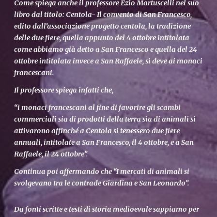
Come spiega anche il professore Ezio Martuscelli nel suo
libro dal titolo: Centola- Il convento di San Francesco,
edito dall’associazione progetto centola, la tradizione
delle due fiere, quella appunto del 4 ottobre intitolata
come abbiamo già detto a San Francesco e quella del 24
ottobre intitolata invece a San Raffaele, si deve ai monaci
francescani.
Il professore spiega infatti che,
“i monaci francescani al fine di favorire gli scambi
commerciali sia di prodotti della terra sia di animali si
attivarono affinché a Centola si tenessero due fiere
annuali, intitolate a San Francesco, il 4 ottobre, e a San
Raffaele, il 24 ottobre”.
Continua poi affermando che “I mercati di animali si
svolgevano tra le contrade Giardina e San Leonardo”.
Da fonti scritte e testi di storia medioevale sappiamo per