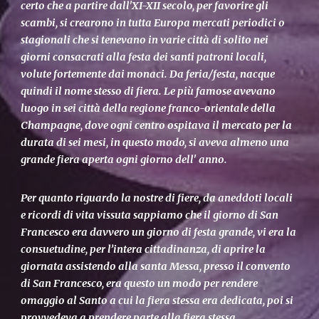
certo che a partire dall'XI-XII secolo, per favorire gli
scambi, si crearono in tutta Europa mercati periodici o
stagionali che si tenevano in varie città di solito nei
giorni consacrati alla festa dei santi patroni locali,
volute fortemente dai monaci. Da feria/festa, nacque
quindi il nome stesso di fiera. Le più famose avevano
luogo in sei città della regione franco-orientale della
Champagne, dove ogni centro ospitava il mercato per la
durata di sei mesi, in questo modo, si aveva almeno una
grande fiera aperta ogni giorno dell' anno.
Per quanto riguardo la nostre di fiere, da aneddoti locali
e ricordi di vita vissuta sappiamo che il giorno di San
Francesco era davvero un giorno di festa grande, vi era la
consuetudine, per l’intera cittadinanza, di aprire la
giornata assistendo alla santa Messa, presso il convento
di San Francesco, era questo un modo per rendere
omaggio al Santo a cui la fiera stessa era dedicata, poi si
provvedeva a prendere parte alla fiera stessa