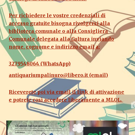
Per richiedere le vostre credenziali di
accesso gratuite bisogna rivolgersi alla
biblioteca comunale o alla Consigliera
Comunale delegata alla Cultura inviando
nome, cognome e indirizzo email a:
3279548064 (WhatsApp)
antiquariumpalinuro@libero.it (email)
Riceverete poi via email il link di attivazione
e potrete così accedere liberamente a MLOL.