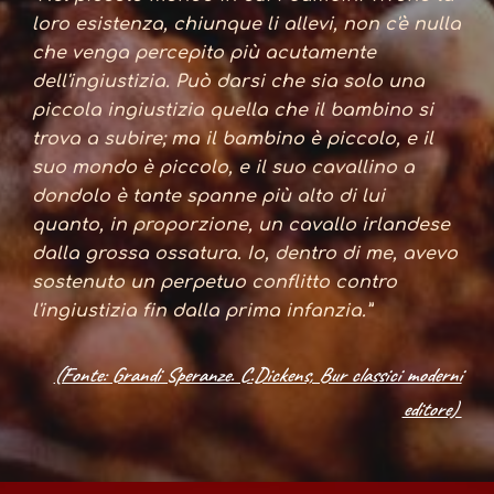
loro esistenza, chiunque li allevi, non c'è nulla
che venga percepito più acutamente
dell'ingiustizia. Può darsi che sia solo una
piccola ingiustizia quella che il bambino si
trova a subire; ma il bambino è piccolo, e il
suo mondo è piccolo, e il suo cavallino a
dondolo è tante spanne più alto di lui
quanto, in proporzione, un cavallo irlandese
dalla grossa ossatura. Io, dentro di me, avevo
sostenuto un perpetuo conflitto contro
l'ingiustizia fin dalla prima infanzia.”
(Fonte: Grandi Speranze. C.Dickens, Bur classici moderni
editore)