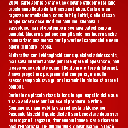
2006, Carlo Acutis è stato uno giovane studente italiano
proclamano Beato dalla Chiesa cattolica. Carlo era un
ragazzo normalissimo, come tutti gli altri, e allo stesso
tempo faceva cose fuori del comune. Suonava il
sassofono, ma nel contempo insegnava catechismo ai
bambini. Giocava a pallone con gli amici ma faceva anche
volontariato alla mensa per i poveri dei Cappuccini e delle
suore di madre Teresa.
Si divertiva con i videogiochi come qualsiasi adolescente,
ma usava Internet anche per fare opere di apostolato, non
a caso viene definito come il Beato protettore di Internet.
Amava progettare programmi al computer, ma nello
stesso tempo aiutava gli altri bambini in difficoltà a fare i
compiti.
Carlo fin da piccolo visse la fede in ogni aspetto della sua
vita: a soli sette anni chiese di prendere la Prima
Comunione, manifestò la sua richiesta a Monsignor
Pasquale Macchi il quale diede il suo benestare dopo aver
interrogato il ragazzo, ritenendolo idoneo. Carlo ricevette
così l'Eucaristia il 16 giugno 1998, giovanissimo, e restò