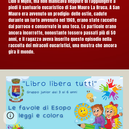
Lido il Mijeo, ma non manicava neppure di raggiungere a
piedi il santuario eucaristico di San Mauro La Bruca. A San
Mauro era avvenuto un prodigio: delle ostie, cadute
durante un furto avvenuto nel 1969, erano state raccolte
dal parroco e conservate in una teca. Le particole erano
ancora incorrotte, nonostante fossero passati più di 50
anni, e il ragazzo aveva inserito questo episodio nella
raccolta dei miracoli eucaristici, una mostra che ancora
gira il mondo.