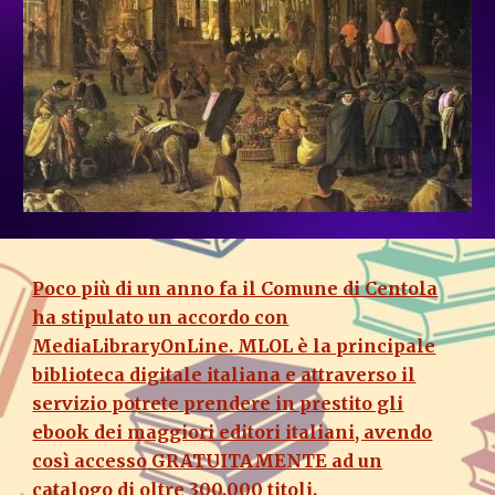
Poco più di un anno fa il Comune di Centola
ha stipulato un accordo con
MediaLibraryOnLine. MLOL è la principale
biblioteca digitale italiana e attraverso il
servizio potrete prendere in prestito gli
ebook dei maggiori editori italiani, avendo
così accesso GRATUITAMENTE ad un
catalogo di oltre 300.000 titoli.