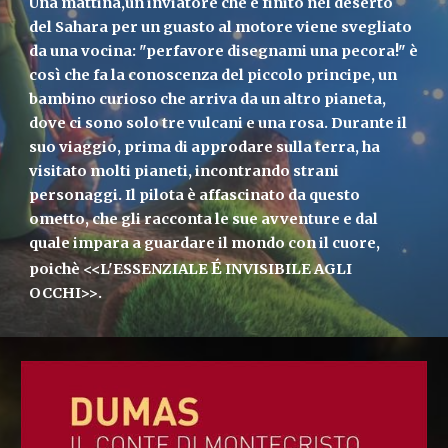
Una mattina,un inviatore che è finito nel deserto
del Sahara per un guasto al motore viene svegliato
da una vocina: "perfavore disegnami una pecora!" è
così che fa la conoscenza del piccolo principe, un
bambino curioso che arriva da un altro pianeta,
dove ci sono solo tre vulcani e una rosa. Durante il
suo viaggio, prima di approdare sulla terra, ha
visitato molti pianeti, incontrando strani
personaggi. Il pilota è affascinato da questo
ometto, che gli racconta le sue avventure e dal
quale impara a guardare il mondo con il cuore,
É
poichè <<L'ESSENZIALE
INVISIBILE AGLI
OCCHI>>.