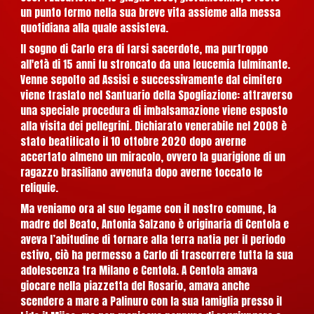
un punto fermo nella sua breve vita assieme alla messa
quotidiana alla quale assisteva.
Il sogno di Carlo era di farsi sacerdote, ma purtroppo
all'età di 15 anni fu stroncato da una leucemia fulminante.
Venne sepolto ad Assisi e successivamente dal cimitero
viene traslato nel Santuario della Spogliazione: attraverso
una speciale procedura di imbalsamazione viene esposto
alla visita dei pellegrini. Dichiarato venerabile nel 2008 è
stato beatificato il 10 ottobre 2020 dopo averne
accertato almeno un miracolo, ovvero la guarigione di un
ragazzo brasiliano avvenuta dopo averne toccato le
reliquie.
Ma veniamo ora al suo legame con il nostro comune, la
madre del Beato, Antonia Salzano è originaria di Centola e
aveva l’abitudine di tornare alla terra natia per il periodo
estivo, ciò ha permesso a Carlo di trascorrere tutta la sua
adolescenza tra Milano e Centola. A Centola amava
giocare nella piazzetta del Rosario, amava anche
scendere a mare a Palinuro con la sua famiglia presso il