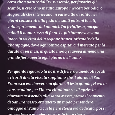
certo che a partire dall'XI-XII secolo, per favorire gli
scambi, si crearono in tutta Europa mercati periodici o
stagionali che si tenevano in varie città di solito nei
giorni consacrati alla festa dei santi patroni locali,
volute fortemente dai monaci. Da feria/festa, nacque
quindi il nome stesso di fiera. Le più famose avevano
luogo in sei città della regione franco-orientale della
Champagne, dove ogni centro ospitava il mercato per la
durata di sei mesi, in questo modo, si aveva almeno una
grande fiera aperta ogni giorno dell' anno.
Per quanto riguardo la nostre di fiere, da aneddoti locali
e ricordi di vita vissuta sappiamo che il giorno di San
Francesco era davvero un giorno di festa grande, vi era la
consuetudine, per l’intera cittadinanza, di aprire la
giornata assistendo alla santa Messa, presso il convento
di San Francesco, era questo un modo per rendere
omaggio al Santo a cui la fiera stessa era dedicata, poi si
provvedeva a prendere parte alla fiera stessa