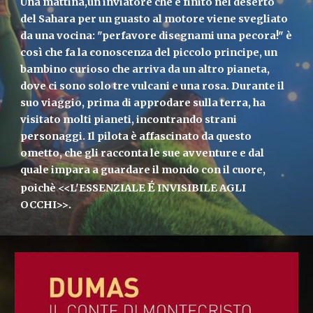
Una mattina,un inviatore che è finito nel deserto
del Sahara per un guasto al motore viene svegliato
da una vocina: "perfavore disegnami una pecora!" è
così che fa la conoscenza del piccolo principe, un
bambino curioso che arriva da un altro pianeta,
dove ci sono solo tre vulcani e una rosa. Durante il
suo viaggio, prima di approdare sulla terra, ha
visitato molti pianeti, incontrando strani
personaggi. Il pilota è affascinato da questo
ometto, che gli racconta le sue avventure e dal
quale impara a guardare il mondo con il cuore,
É
poichè <<L'ESSENZIALE
INVISIBILE AGLI
OCCHI>>.