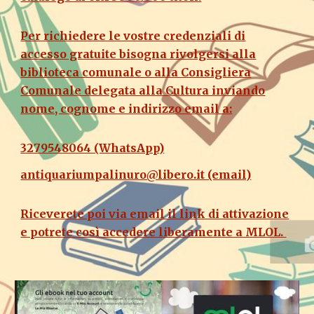
Per richiedere le vostre credenziali di
accesso gratuite bisogna rivolgersi alla
biblioteca comunale o alla Consigliera
Comunale delegata alla Cultura inviando
nome, cognome e indirizzo email a:
3279548064 (WhatsApp)
antiquariumpalinuro@libero.it (email)
Riceverete poi via email il link di attivazione
e potrete così accedere liberamente a MLOL.