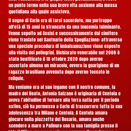
un punto fermo nella sua breve vita assieme alla messa
quotidiana alla quale assisteva.
Il sogno di Carlo era di farsi sacerdote, ma purtroppo
all'età di 15 anni fu stroncato da una leucemia fulminante.
Venne sepolto ad Assisi e successivamente dal cimitero
viene traslato nel Santuario della Spogliazione: attraverso
una speciale procedura di imbalsamazione viene esposto
alla visita dei pellegrini. Dichiarato venerabile nel 2008 è
stato beatificato il 10 ottobre 2020 dopo averne
accertato almeno un miracolo, ovvero la guarigione di un
ragazzo brasiliano avvenuta dopo averne toccato le
reliquie.
Ma veniamo ora al suo legame con il nostro comune, la
madre del Beato, Antonia Salzano è originaria di Centola e
aveva l’abitudine di tornare alla terra natia per il periodo
estivo, ciò ha permesso a Carlo di trascorrere tutta la sua
adolescenza tra Milano e Centola. A Centola amava
giocare nella piazzetta del Rosario, amava anche
scendere a mare a Palinuro con la sua famiglia presso il