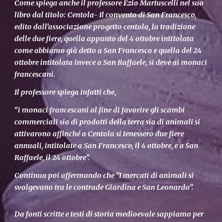
Come spiega anche il professore Ezio Martuscelli nel suo
libro dal titolo: Centola- Il convento di San Francesco,
edito dall’associazione progetto centola, la tradizione
delle due fiere, quella appunto del 4 ottobre intitolata
come abbiamo già detto a San Francesco e quella del 24
ottobre intitolata invece a San Raffaele, si deve ai monaci
francescani.
Il professore spiega infatti che,
“i monaci francescani al fine di favorire gli scambi
commerciali sia di prodotti della terra sia di animali si
attivarono affinché a Centola si tenessero due fiere
annuali, intitolate a San Francesco, il 4 ottobre, e a San
Raffaele, il 24 ottobre”.
Continua poi affermando che “I mercati di animali si
svolgevano tra le contrade Giardina e San Leonardo”.
Da fonti scritte e testi di storia medioevale sappiamo per