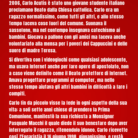
2006, Carlo Acutis è stato uno giovane studente italiano
proclamano Beato dalla Chiesa cattolica. Carlo era un
ragazzo normalissimo, come tutti gli altri, e allo stesso
tempo faceva cose fuori del comune. Suonava il
sassofono, ma nel contempo insegnava catechismo ai
bambini. Giocava a pallone con gli amici ma faceva anche
volontariato alla mensa per i poveri dei Cappuccini e delle
suore di madre Teresa.
Si divertiva con i videogiochi come qualsiasi adolescente,
ma usava Internet anche per fare opere di apostolato, non
a caso viene definito come il Beato protettore di Internet.
Amava progettare programmi al computer, ma nello
stesso tempo aiutava gli altri bambini in difficoltà a fare i
compiti.
Carlo fin da piccolo visse la fede in ogni aspetto della sua
vita: a soli sette anni chiese di prendere la Prima
Comunione, manifestò la sua richiesta a Monsignor
Pasquale Macchi il quale diede il suo benestare dopo aver
interrogato il ragazzo, ritenendolo idoneo. Carlo ricevette
così l'Eucaristia il 16 giugno 1998, giovanissimo, e restò