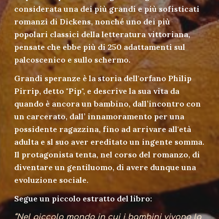
considerata una dei più grandi e più sofisticati
romanzi di Dickens, nonché uno dei più
popolari classici della letteratura vittoriana,
pensate che ebbe più di 250 adattamenti sul
palcoscenico e sullo schermo.
Grandi speranze è la storia dell'orfano Philip
Pirrip, detto "Pip", e descrive la sua vita da
quando è ancora un bambino, dall’incontro con
un carcerato, dall’ innamoramento per una
possidente ragazzina, fino ad arrivare all'età
adulta e sl suo aver ereditato un ingente somma.
Il protagonista tenta, nel corso del romanzo, di
diventare un gentiluomo, di avere dunque una
evoluzione sociale.
Segue un piccolo estratto del libro:
“Nel piccolo mondo in cui i bambini vivono la