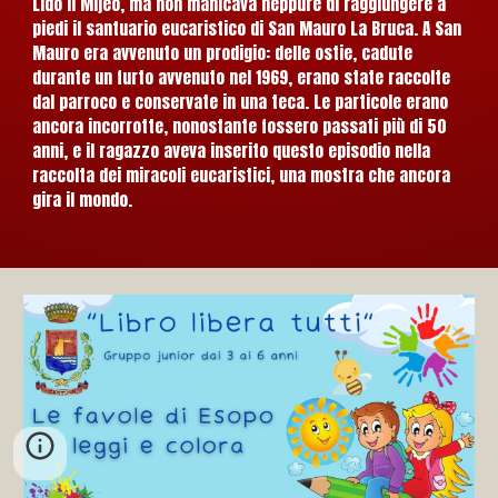
Lido il Mijeo, ma non manicava neppure di raggiungere a
piedi il santuario eucaristico di San Mauro La Bruca. A San
Mauro era avvenuto un prodigio: delle ostie, cadute
durante un furto avvenuto nel 1969, erano state raccolte
dal parroco e conservate in una teca. Le particole erano
ancora incorrotte, nonostante fossero passati più di 50
anni, e il ragazzo aveva inserito questo episodio nella
raccolta dei miracoli eucaristici, una mostra che ancora
gira il mondo.