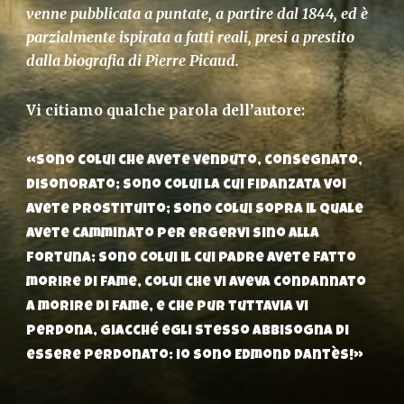
venne pubblicata a puntate, a partire dal 1844, ed è
parzialmente ispirata a fatti reali, presi a prestito
dalla biografia di Pierre Picaud.
Vi citiamo qualche parola dell’autore:
«Sono colui che avete venduto, consegnato,
disonorato; sono colui la cui fidanzata voi
avete prostituito; sono colui sopra il quale
avete camminato per ergervi sino alla
fortuna; sono colui il cui padre avete fatto
morire di fame, colui che vi aveva condannato
a morire di fame, e che pur tuttavia vi
perdona, giacché egli stesso abbisogna di
essere perdonato: io sono Edmond Dantès!»