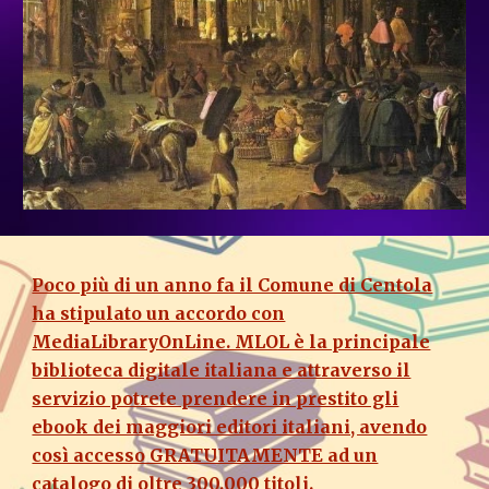
Poco più di un anno fa il Comune di Centola
ha stipulato un accordo con
MediaLibraryOnLine. MLOL è la principale
biblioteca digitale italiana e attraverso il
servizio potrete prendere in prestito gli
ebook dei maggiori editori italiani, avendo
così accesso GRATUITAMENTE ad un
catalogo di oltre 300.000 titoli.