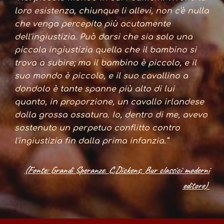
loro esistenza, chiunque li allevi, non c'è nulla
che venga percepito più acutamente
dell'ingiustizia. Può darsi che sia solo una
piccola ingiustizia quella che il bambino si
trova a subire; ma il bambino è piccolo, e il
suo mondo è piccolo, e il suo cavallino a
dondolo è tante spanne più alto di lui
quanto, in proporzione, un cavallo irlandese
dalla grossa ossatura. Io, dentro di me, avevo
sostenuto un perpetuo conflitto contro
l'ingiustizia fin dalla prima infanzia.”
(Fonte: Grandi Speranze. C.Dickens, Bur classici moderni
editore)